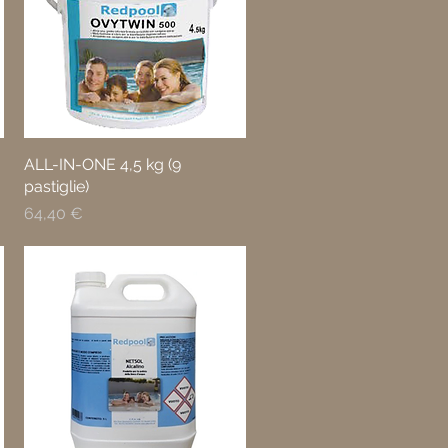
ALL-IN-ONE 4,5 kg (9
pastiglie)
Prezzo
64,40 €