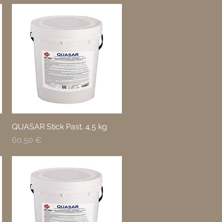
QUASAR Stick Past. 4,5 kg
Prezzo
60,50 €