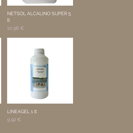
NETSOL ALCALINO SUPER 5
lt
Prezzo
10,96 €
LINEAGEL 1 lt
Prezzo
9,92 €