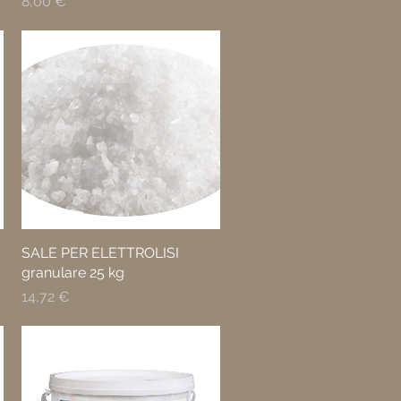
Prezzo
8,00 €
SALE PER ELETTROLISI
granulare 25 kg
Prezzo
14,72 €