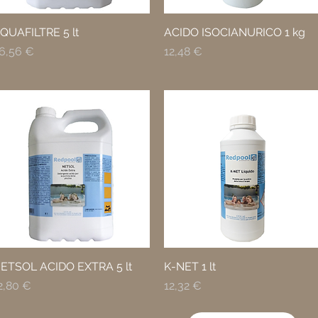
QUAFILTRE 5 lt
ACIDO ISOCIANURICO 1 kg
rezzo
Prezzo
6,56 €
12,48 €
ETSOL ACIDO EXTRA 5 lt
K-NET 1 lt
rezzo
Prezzo
2,80 €
12,32 €