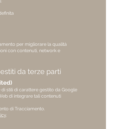
y
.
efinita
amento per migliorare la qualità
zioni con contenuti, network e
titi da terze parti
ited)
di stili di carattere gestito da Google
eb di integrare tali contenuti
umento di Tracciamento.
icy
.