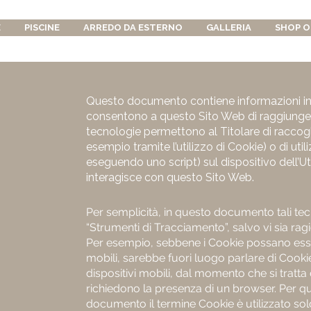
E
PISCINE
ARREDO DA ESTERNO
GALLERIA
SHOP O
Questo documento contiene informazioni in 
consentono a questo Sito Web di raggiungere g
tecnologie permettono al Titolare di raccogl
esempio tramite l’utilizzo di Cookie) o di uti
eseguendo uno script) sul dispositivo dell’
interagisce con questo Sito Web.
Per semplicità, in questo documento tali tec
“Strumenti di Tracciamento”, salvo vi sia ragi
Per esempio, sebbene i Cookie possano esse
mobili, sarebbe fuori luogo parlare di Cookie
dispositivi mobili, dal momento che si tratt
richiedono la presenza di un browser. Per qu
documento il termine Cookie è utilizzato sol