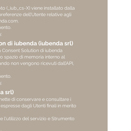
o (_iub_cs-X) viene installato dalla
eferenze dell’Utente relative agli
enda.com.
mento.
y
.
on di iubenda (iubenda srl)
lla Consent Solution di iubenda
o spazio di memoria interno al
ando non vengono ricevuti dall’API,
mento.
y
.
 srl)
ette di conservare e consultare i
 espresse dagli Utenti finali in merito
e l'utilizzo del servizio e Strumento