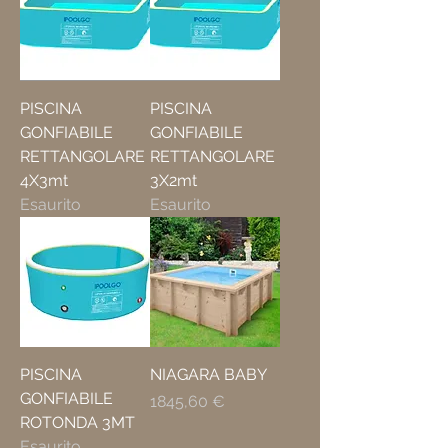
PISCINA
PISCINA
GONFIABILE
GONFIABILE
RETTANGOLARE
RETTANGOLARE
4X3mt
3X2mt
Esaurito
Esaurito
PISCINA
NIAGARA BABY
GONFIABILE
Prezzo
1845,60 €
ROTONDA 3MT
Esaurito