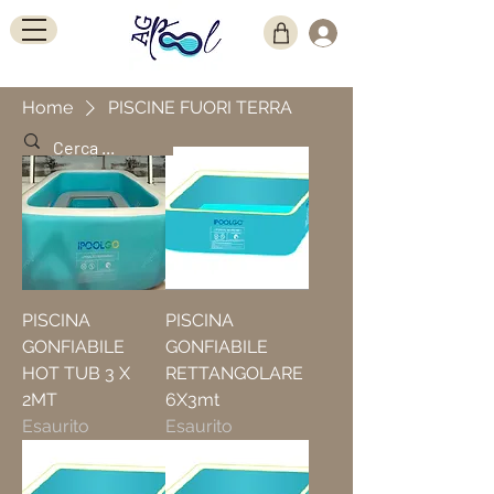
Home
PISCINE FUORI TERRA
PISCINA
PISCINA
GONFIABILE
GONFIABILE
HOT TUB 3 X
RETTANGOLARE
2MT
6X3mt
Esaurito
Esaurito