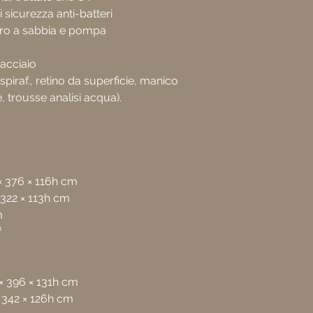
i sicurezza anti-batteri
tro a sabbia e pompa
 acciaio
piraf., retino da superficie, manico
, trousse analisi acqua).
× 376 × 116h cm
 322 × 113h cm
m
³
× 396 × 131h cm
× 342 × 126h cm