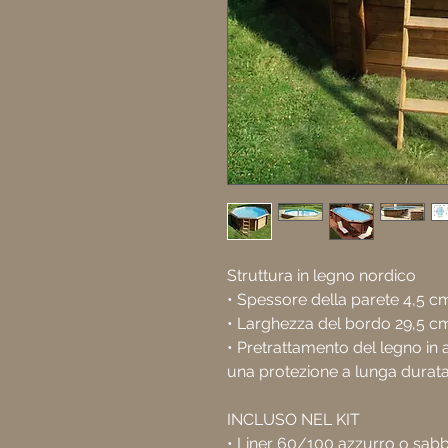
Struttura in legno nordico
• Spessore della parete 4,5 c
• Larghezza del bordo 29,5 c
• Pretrattamento del legno in 
una protezione a lunga durata c
INCLUSO NEL KIT
• Liner 60/100 azzurro o sabbi