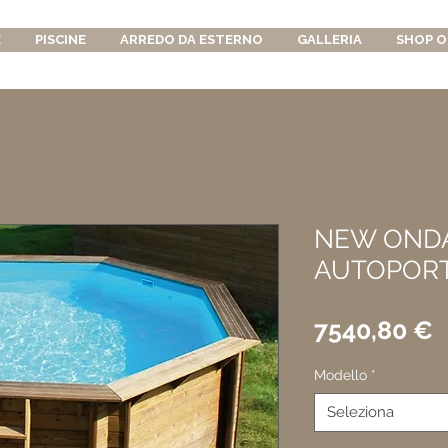
E
PISCINE
ARREDO DA ESTERNO
GALLERIA
SHOP O
NEW OND
AUTOPOR
P
7540,80 €
Modello
*
Seleziona