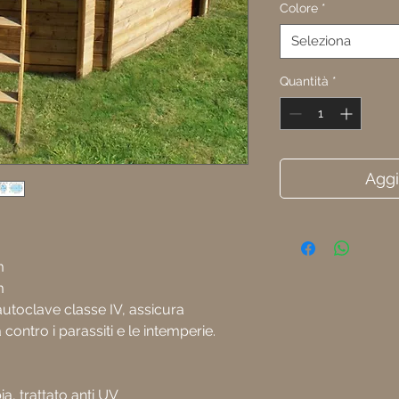
Colore
*
Seleziona
Quantità
*
Aggi
m
m
autoclave classe IV, assicura
ontro i parassiti e le intemperie.
a, trattato anti UV