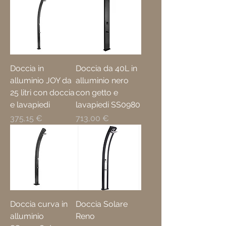
Doccia in
Doccia da 40L in
alluminio JOY da
alluminio nero
25 litri con doccia
con getto e
e lavapiedi
lavapiedi SS0980
Prezzo
Prezzo
375,15 €
713,00 €
Doccia curva in
Doccia Solare
alluminio
Reno