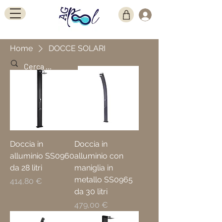
Home
DOCCE SOLARI
Doccia in
Doccia in
alluminio SS0960
alluminio con
da 28 litri
maniglia in
metallo SS0965
Prezzo
414,80 €
da 30 litri
Prezzo
479,00 €