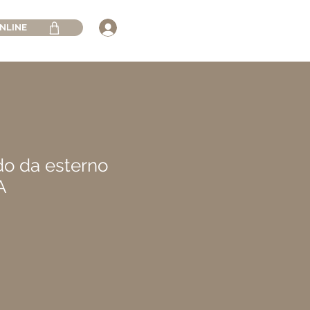
NLINE
do da esterno
A
ezzo