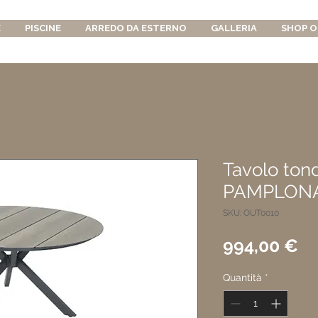
E
PISCINE
ARREDO DA ESTERNO
GALLERIA
SHOP O
Tavolo ton
PAMPLON
SKU: OUT0010
Pr
994,00 €
Quantità
*