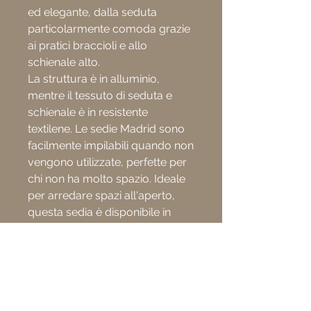
ed elegante, dalla seduta
particolarmente comoda grazie
ai pratici braccioli e allo
schienale alto.
La struttura è in alluminio,
mentre il tessuto di seduta e
schienale è in resistente
textilene. Le sedie Madrid sono
facilmente impilabili quando non
vengono utilizzate, perfette per
chi non ha molto spazio. Ideale
per arredare spazi all'aperto,
questa sedia è disponibile in
diversi
colori.
Tipologia : Sedia con braccioli
impilabile