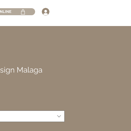
NLINE
esign Malaga
zzo