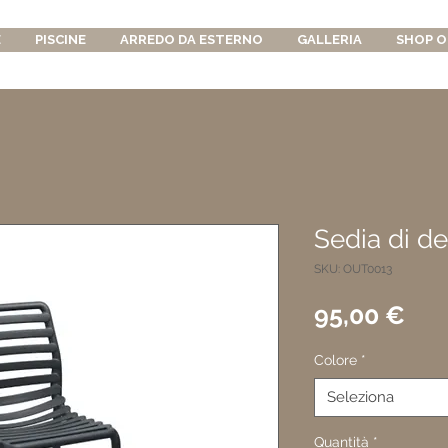
E
PISCINE
ARREDO DA ESTERNO
GALLERIA
SHOP O
Sedia di d
SKU: OUT0013
Pre
95,00 €
Colore
*
Seleziona
Quantità
*