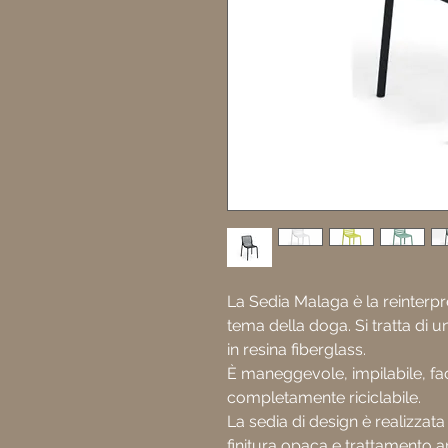
La Sedia Malaga è la reinterp
tema della doga. Si tratta di u
in resina fiberglass.
È maneggevole, impilabile, fac
completamente riciclabile.
La sedia di design è realizza
finitura opaca e trattamento an