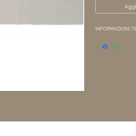
Aggi
INFORMAZIONI T
Altezza seduta 
Lunghezza total
Altezza totale 1
Numero di scalini
Condizioni di vendita
Contatti