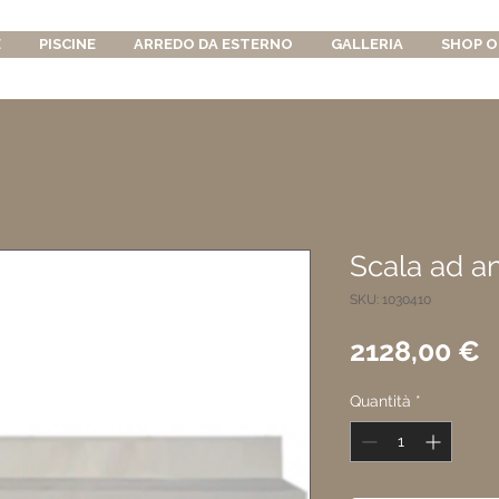
E
PISCINE
ARREDO DA ESTERNO
GALLERIA
SHOP O
Scala ad a
SKU: 1030410
P
2128,00 €
Quantità
*