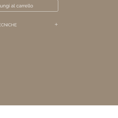
ungi al carrello
ECNICHE
90cm
e 300cm
20cm
 :4