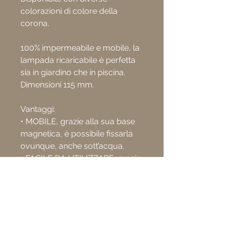
colorazioni di colore della
corona.
100% impermeabile e mobile, la
lampada ricaricabile è perfetta
sia in giardino che in piscina.
Dimensioni 115 mm.
Vantaggi:
• MOBILE, grazie alla sua base
magnetica, è possibile fissarla
ovunque, anche sott’acqua.
• FACILE DA UTILIZZARE, grazie
a una semplice pressione sul
tasto centrale dell’ottica è
possibile accendere, spegnere e
cambiare colori.
• PERFORMANTE, è disponibile