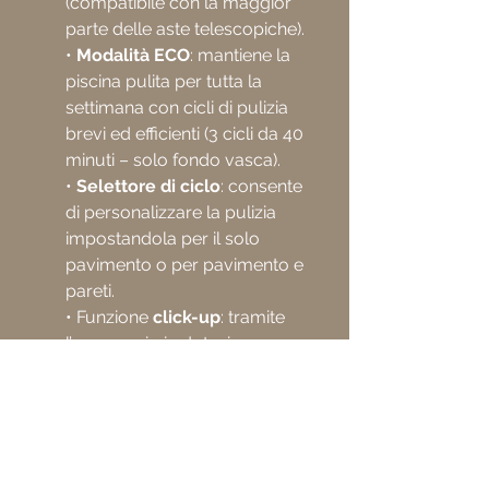
(compatibile con la maggior
parte delle aste telescopiche).
•
Modalità ECO
: mantiene la
piscina pulita per tutta la
settimana con cicli di pulizia
brevi ed efficienti (3 cicli da 40
minuti – solo fondo vasca).
•
Selettore di ciclo
: consente
di personalizzare la pulizia
impostandola per il solo
pavimento o per pavimento e
pareti.
• Funzione
click-up
: tramite
l’accessorio in dotazione
(clicker) da immergere
nell’acqua e scuotere,
permette al robot di
raggiungere la linea battente
acqua ed essere recuperato