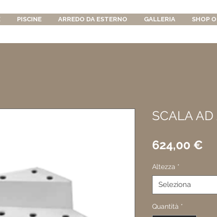
E
PISCINE
ARREDO DA ESTERNO
GALLERIA
SHOP O
SCALA AD
Pr
624,00 €
Altezza
*
Seleziona
Quantità
*