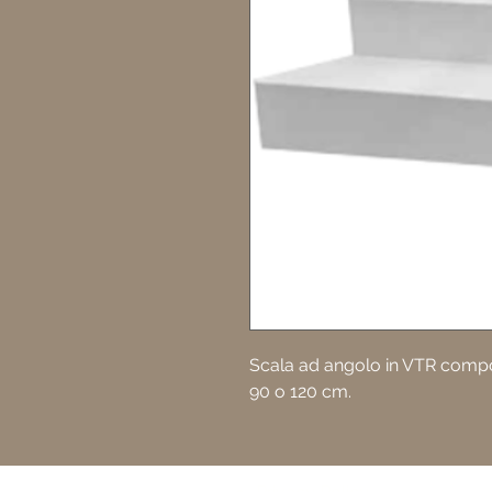
Scala ad angolo in VTR compos
90 o 120 cm.