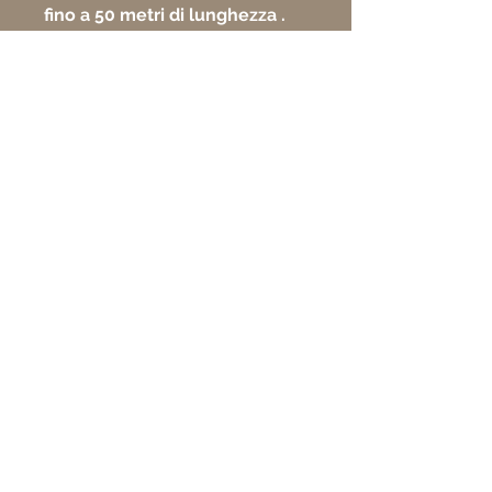
fino a 50 metri di lunghezza .
Materiale : LDPE (polietilene a
bassa densità)
Colori disponibili : Blu
trasparente, Nero
Spessore : 600 micron
Diametro bolla : 16 mm
Materi
LDPE (polietilene a
ale
bassa densità)
Colore
Blu trasparente,
disponibile
Nero
Spessore
600 micron
Diametro bolla
16 mm