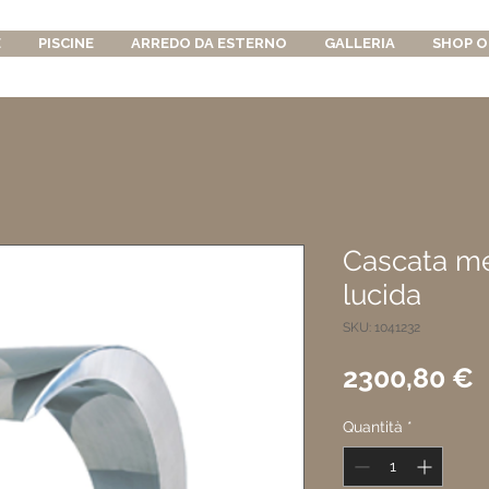
E
PISCINE
ARREDO DA ESTERNO
GALLERIA
SHOP O
Cascata me
lucida
SKU: 1041232
P
2300,80 €
Quantità
*