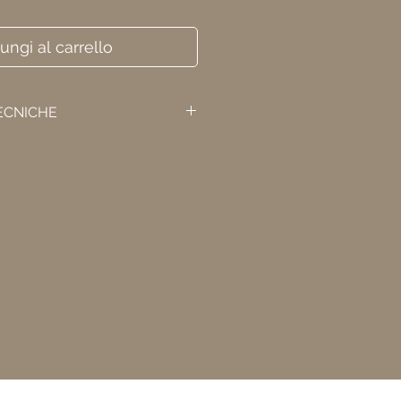
ungi al carrello
ECNICHE
etro 2''
i cubi all'ora.