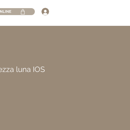
NLINE
zza luna IOS
rezzo