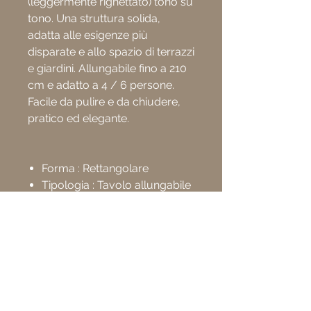
(leggermente righettato) tono su
tono. Una struttura solida,
adatta alle esigenze più
disparate e allo spazio di terrazzi
e giardini. Allungabile fino a 210
cm e adatto a 4 / 6 persone.
Facile da pulire e da chiudere,
pratico ed elegante.
Forma : Rettangolare
Tipologia : Tavolo allungabile
Materiale : Alluminio
Colore : Tortora
Peso netto : 37 kg
Dimensioni A L
140/210 x P 85 x H 75 cm
Dimensioni B L
210/280 x P 100 x H 76 cm