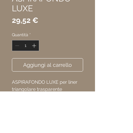
LUXE
Prezzo
29,52 €
Quantità
*
Aggiungi al carrello
ASPIRAFONDO LUXE per liner
triangolare trasparente
Privacy Policy