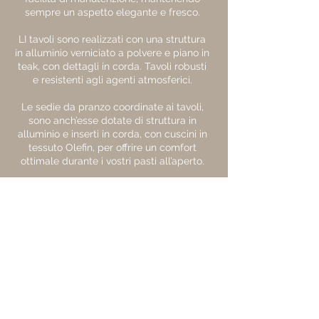
sempre un aspetto elegante e fresco.
LI tavoli sono realizzati con una struttura
in alluminio verniciato a polvere e piano in
teak, con dettagli in corda. Tavoli robusti
e resistenti agli agenti atmosferici.
Le sedie da pranzo coordinate ai tavoli,
sono anch’esse dotate di struttura in
alluminio e inserti in corda, con cuscini in
tessuto Olefin, per offrire un comfort
ottimale durante i vostri pasti all’aperto.
La Collezione Borromeo di Higold Milano
è l’ideale per chi desidera un arredo da
esterno sontuoso e attraente, che unisce
naturale leggerezza ed eleganza senza
rinunciare a robustezza e comfort.